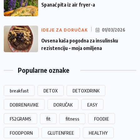
Spanać pita iz air fryer-a
IDEJE ZA DORUČAK
01/03/2026
Ovsena kaša pogodna za insulinsku
rezistenciju – moja omiljena
Popularne oznake
breakfast
DETOX
DETOXDRINK
DOBRENAVIKE
DORUČAK
EASY
F52GRAMS
fit
fitness
FOODIE
FOODPORN
GLUTENFREE
HEALTHY