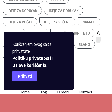
IDEJE ZA DORUČAK
IDEJE ZA DORUČAK
IDEJE ZA RUČAK
IDEJE ZA VEČERU
NAMAZI
NAMAZI
NAPICI
PODRŠKA IMUNITETU
Korišćenjem ovog sajta
POSNO
SALATE
SAVETI
SLANO
prihvatate
SLATKO
TURIZAM
VEGAN
Politiku privatnosti
i
Uslove korišćenja
.
Prihvati
Home
Blog
O meni
Kontakt
© 2026,
Dobre navike
Sva prava zadržana.