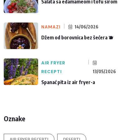
Salata sa edamameom i tofu sirom
NAMAZI
14/06/2026
Džem od borovnica bez šećera 🫐
AIR FRYER
RECEPTI
13/05/2026
Spanać pita iz air fryer-a
Oznake
AIR FRYER RECEPTI
DESERTI