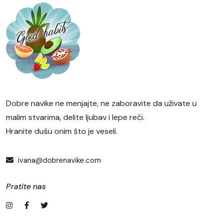
Dobre navike ne menjajte, ne zaboravite da uživate u
malim stvarima, delite ljubav i lepe reči.
Hranite dušu onim što je veseli.
ivana@dobrenavike.com
Pratite nas