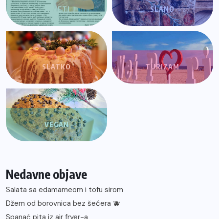
SAVETI
SLANO
SLATKO
TURIZAM
VEGAN
Nedavne objave
Salata sa edamameom i tofu sirom
Džem od borovnica bez šećera 🫐
Spanać pita iz air fryer-a