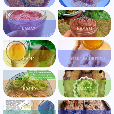
NAMAZI
NAMAZI
NAPICI
PODRŠKA IMUNITETU
POSNO
SALATE