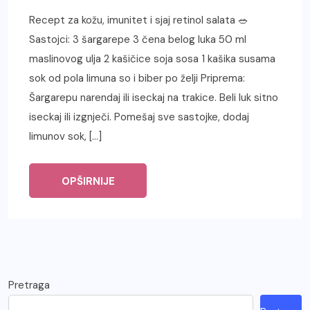
Recept za kožu, imunitet i sjaj retinol salata 🥗
Sastojci: 3 šargarepe 3 čena belog luka 50 ml
maslinovog ulja 2 kašičice soja sosa 1 kašika susama
sok od pola limuna so i biber po želji Priprema:
Šargarepu narendaj ili iseckaj na trakice. Beli luk sitno
iseckaj ili izgnječi. Pomešaj sve sastojke, dodaj
limunov sok, […]
OPŠIRNIJE
Pretraga