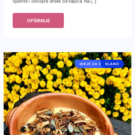
operite i odvojite drške od kapica. Na […]
OPŠIRNIJE
IDEJE ZA DORUČAK
SLANO