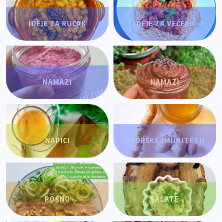
IDEJE ZA RUČAK
IDEJE ZA VEČERU
NAMAZI
NAMAZI
NAPICI
PODRŠKA IMUNITETU
POSNO
SALATE