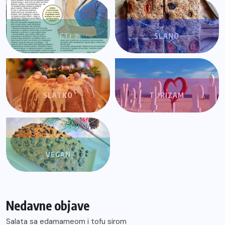
SAVETI
SLANO
SLATKO
TURIZAM
VEGAN
Nedavne objave
Salata sa edamameom i tofu sirom