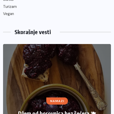
Turizam
Vegan
Skorašnje vesti
NAMAZI
Džem od borovnica bez šećera 🫐