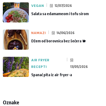
VEGAN
12/07/2026
Salata sa edamameom i tofu sirom
NAMAZI
14/06/2026
Džem od borovnica bez šećera 🫐
AIR FRYER
RECEPTI
13/05/2026
Spanać pita iz air fryer-a
Oznake