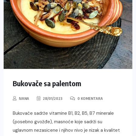
Bukovače sa palentom
IVANA
28/01/2023
0 KOMENTARA
Bukovače sadrže vitamine B1, B2, B5, B7 minerale
(posebno gvožđe), masnoće koje sadrži su
uglavnom nezasicene i njihov nivo je nizak a kvalitet