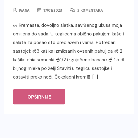
IVANA
17/01/2023
3 KOMENTARA
🥜 Kremasta, dovoljno slatka, savršenog ukusa moja
omiljena do sada. U teglicama obično pakujem kaše i
salate za posao što predlažem i vama. Potrebani
sastojci: 🥣3 kašike izmiksanih ovsenih pahuljica 🥣 2
kašike chia semenki 🥣1/2 izgnječene banane 🥣 1.5 dl
biljnog mleka po želji Staviti u teglicu sastojke i
ostaviti preko noći. Čokoladni krem🍫 […]
OPŠIRNIJE