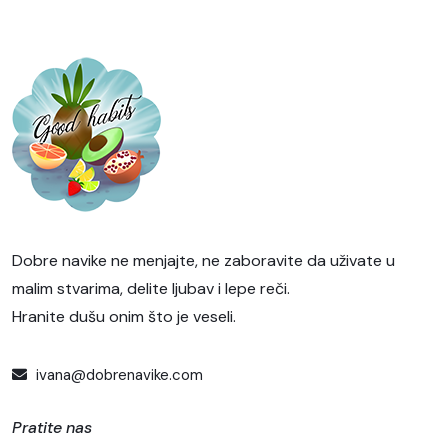
Dobre navike ne menjajte, ne zaboravite da uživate u
malim stvarima, delite ljubav i lepe reči.
Hranite dušu onim što je veseli.
ivana@dobrenavike.com
Pratite nas