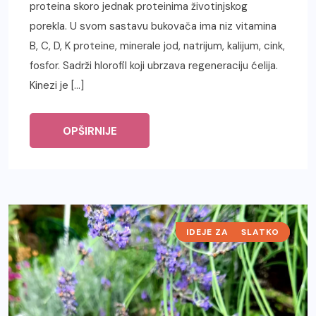
proteina skoro jednak proteinima životinjskog
porekla. U svom sastavu bukovača ima niz vitamina
B, C, D, K proteine, minerale jod, natrijum, kalijum, cink,
fosfor. Sadrži hlorofil koji ubrzava regeneraciju ćelija.
Kinezi je […]
OPŠIRNIJE
IDEJE ZA DORUČAK
SLATKO