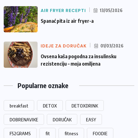
AIR FRYER RECEPTI
13/05/2026
Spanać pita iz air fryer-a
IDEJE ZA DORUČAK
01/03/2026
Ovsena kaša pogodna za insulinsku
rezistenciju – moja omiljena
Popularne oznake
breakfast
DETOX
DETOXDRINK
DOBRENAVIKE
DORUČAK
EASY
F52GRAMS
fit
fitness
FOODIE