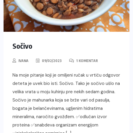
Sočivo
IVANA
09/02/2023
1 KOMENTAR
Na moje pitanje koji je omiljeni ručak u vrtiću odgovor
deteta je uvek bio isti. Sočivo. Tako je sočivo ušlo na
velika vrata u moju kuhinju pre nekih sedam godina.
Sočivo je mahunarka koja se brže vari od pasulja,
bogata je belančevinama, ugljenim hidratima
mineralima, naročito gvožđem. ✅odlučan izvor
proteina ✅snabdeva organizam energijom