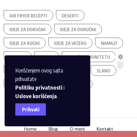
AIR FRYER RECEPTI
DESERTI
IDEJE ZA DORUČAK
IDEJE ZA DORUČAK
IDEJE ZA RUČAK
IDEJE ZA VEČERU
NAMAZI
NAMAZI
NAPICI
PODRŠKA IMUNITETU
Korišćenjem ovog sajta
POSNO
SALATE
SAVETI
SLANO
prihvatate
SLATKO
TURIZAM
VEGAN
Politiku privatnosti
i
Uslove korišćenja
.
Prihvati
Home
Blog
O meni
Kontakt