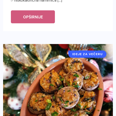
✅niskokalorična namirnica […]
OPŠIRNIJE
IDEJE ZA VEČERU