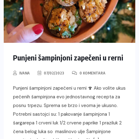
Punjeni šampinjoni zapečeni u rerni
IVANA
07/02/2023
0 KOMENTARA
Punjeni šampinjoni zapečeni u rerni 🍄 Ako volite ukus
pečenih šampinjona evo jednostavnog recepta za
posnu trpezu. Sprema se brzo i veoma je ukusno.
Potrebni sastojci su: 1 pakovanje šampinjona 1
šargarepa 1 crveni luk 1/2 crvene paprike 1 praziluk 2
čena belog luka so maslinovo ulje Šampinjone