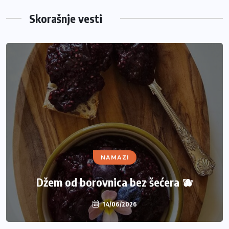
Skorašnje vesti
NAMAZI
Džem od borovnica bez šećera 🫐
14/06/2026