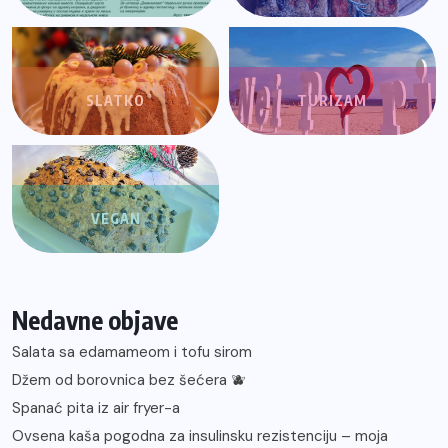
SLATKO
TURIZAM
VEGAN
Nedavne objave
Salata sa edamameom i tofu sirom
Džem od borovnica bez šećera 🫐
Spanać pita iz air fryer-a
Ovsena kaša pogodna za insulinsku rezistenciju – moja