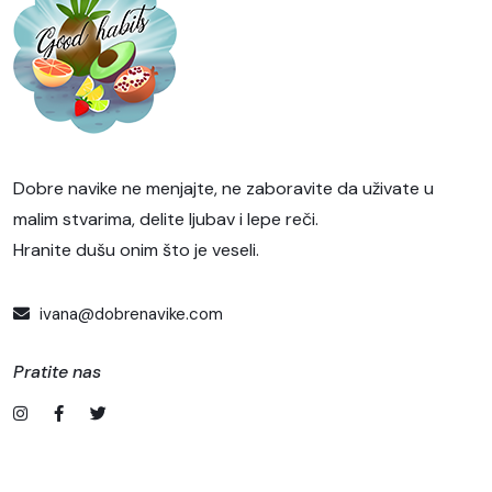
Dobre navike ne menjajte, ne zaboravite da uživate u
malim stvarima, delite ljubav i lepe reči.
Hranite dušu onim što je veseli.
ivana@dobrenavike.com
Pratite nas