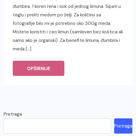
đumbira, 1 koren rena i sok od jednog limuna. Sipati u
teglu i preliti medom po želji. Za količinu sa
fotografije bilo mi je potrebno oko 300g meda.
Možete koristiti i ceo limun (samleven bez koštica ali
samo ako je organski). Za benefite limuna, đumbira i
meda […]
OPŠIRNIJE
Pretraga
Pretraga