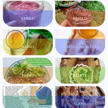
NAMAZI
NAMAZI
NAPICI
PODRŠKA IMUNITETU
POSNO
SALATE
SAVETI
SLANO