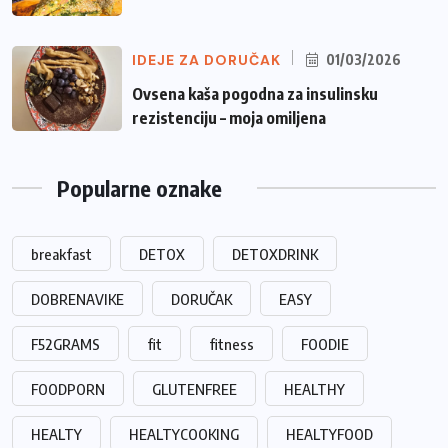
IDEJE ZA DORUČAK
01/03/2026
Ovsena kaša pogodna za insulinsku
rezistenciju – moja omiljena
Popularne oznake
breakfast
DETOX
DETOXDRINK
DOBRENAVIKE
DORUČAK
EASY
F52GRAMS
fit
fitness
FOODIE
FOODPORN
GLUTENFREE
HEALTHY
HEALTY
HEALTYCOOKING
HEALTYFOOD