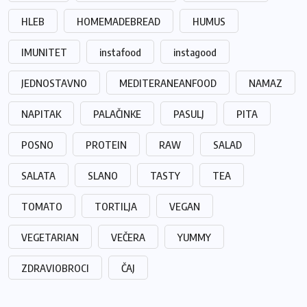
HLEB
HOMEMADEBREAD
HUMUS
IMUNITET
instafood
instagood
JEDNOSTAVNO
MEDITERANEANFOOD
NAMAZ
NAPITAK
PALAČINKE
PASULJ
PITA
POSNO
PROTEIN
RAW
SALAD
SALATA
SLANO
TASTY
TEA
TOMATO
TORTILJA
VEGAN
VEGETARIAN
VEČERA
YUMMY
ZDRAVIOBROCI
ČAJ