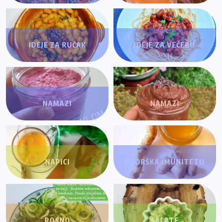
IDEJE ZA RUČAK
IDEJE ZA VEČERU
NAMAZI
NAMAZI
NAPICI
PODRŠKA IMUNITETU
POSNO
SALATE