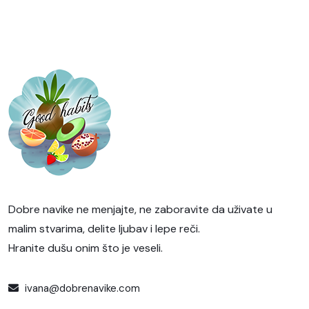
Dobre navike ne menjajte, ne zaboravite da uživate u
malim stvarima, delite ljubav i lepe reči.
Hranite dušu onim što je veseli.
ivana@dobrenavike.com