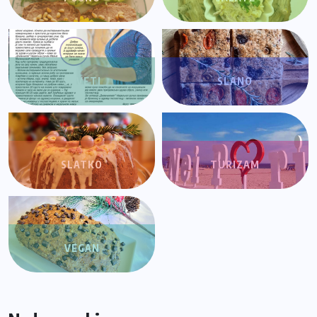
SAVETI
SLANO
SLATKO
TURIZAM
VEGAN