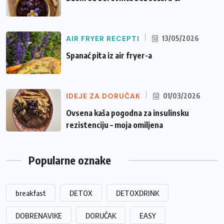
AIR FRYER RECEPTI
13/05/2026
Spanać pita iz air fryer-a
IDEJE ZA DORUČAK
01/03/2026
Ovsena kaša pogodna za insulinsku
rezistenciju – moja omiljena
Popularne oznake
breakfast
DETOX
DETOXDRINK
DOBRENAVIKE
DORUČAK
EASY