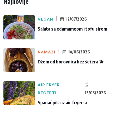
Najnovije
VEGAN
12/07/2026
Salata sa edamameom i tofu sirom
NAMAZI
14/06/2026
Džem od borovnica bez šećera 🫐
AIR FRYER
RECEPTI
13/05/2026
Spanać pita iz air fryer-a