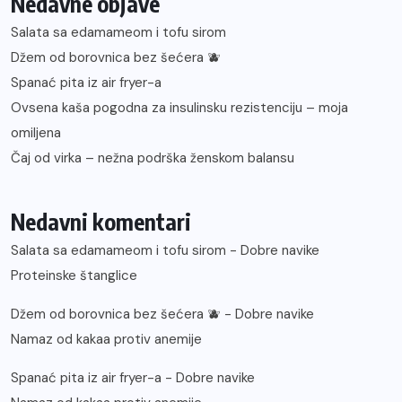
Nedavne objave
Salata sa edamameom i tofu sirom
Džem od borovnica bez šećera 🫐
Spanać pita iz air fryer-a
Ovsena kaša pogodna za insulinsku rezistenciju – moja
omiljena
Čaj od virka – nežna podrška ženskom balansu
Nedavni komentari
Salata sa edamameom i tofu sirom - Dobre navike
Proteinske štanglice
Džem od borovnica bez šećera 🫐 - Dobre navike
Namaz od kakaa protiv anemije
Spanać pita iz air fryer-a - Dobre navike