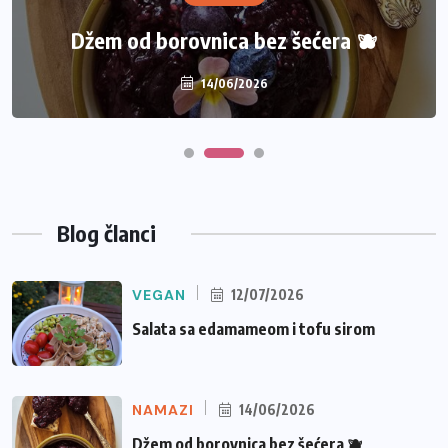
Džem od borovnica bez šećera 🫐
14/06/2026
Blog članci
VEGAN
12/07/2026
Salata sa edamameom i tofu sirom
NAMAZI
14/06/2026
Džem od borovnica bez šećera 🫐