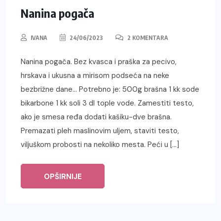
Nanina pogača
IVANA
24/06/2023
2 KOMENTARA
Nanina pogača. Bez kvasca i praška za pecivo,
hrskava i ukusna a mirisom podseća na neke
bezbrižne dane… Potrebno je: 500g brašna 1 kk sode
bikarbone 1 kk soli 3 dl tople vode. Zamestiti testo,
ako je smesa ređa dodati kašiku-dve brašna.
Premazati pleh maslinovim uljem, staviti testo,
viljuškom probosti na nekoliko mesta. Peći u […]
OPŠIRNIJE